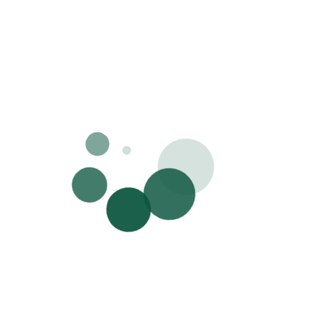
kin
etentuan Penggunaan
ks
ntuk melanjutkan penggunaan website dan mengakses layanan yang
after using it at night
ersedia, Anda diwajibkan untuk membaca dan menyetujui
Ketentuan
enggunaan /
Term of Use
ini.
engan menyetujui
Ketentuan Penggunaan /
Term of Use
ini, Anda
 pores
ianggap memahami dan menyetujui seluruh syarat dan ketentuan yan
erlaku dalam
Ketentuan Penggunaan /
Term of Use
 pimples, and blackheads
Jaringan atau Gawai(Device) yang berbeda akan membutuhkan persetujuan ulang.
spots
Accept
 garis halus, menghaluskan tekstur kulit, mencegah bakteri
ngkatkan elastisitas kulit, mengurangi kerutan dan